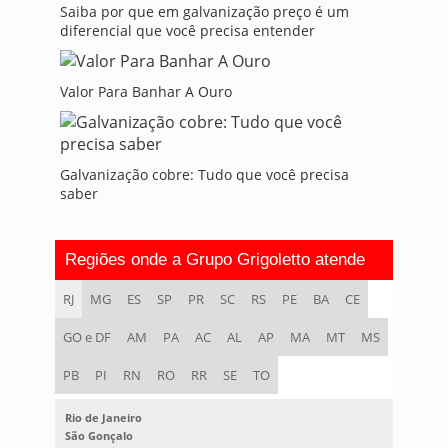
Saiba por que em galvanização preço é um
diferencial que você precisa entender
Valor Para Banhar A Ouro
Galvanização cobre: Tudo que você precisa
saber
Regiões onde a Grupo Grigoletto atende
RJ
MG
ES
SP
PR
SC
RS
PE
BA
CE
GO e DF
AM
PA
AC
AL
AP
MA
MT
MS
PB
PI
RN
RO
RR
SE
TO
Rio de Janeiro
São Gonçalo