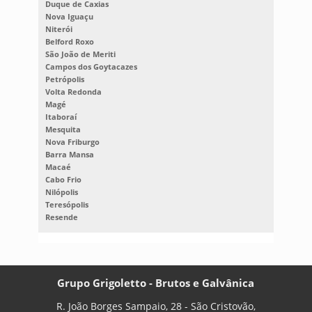
Duque de Caxias
Nova Iguaçu
Niterói
Belford Roxo
São João de Meriti
Campos dos Goytacazes
Petrópolis
Volta Redonda
Magé
Itaboraí
Mesquita
Nova Friburgo
Barra Mansa
Macaé
Cabo Frio
Nilópolis
Teresópolis
Resende
Grupo Grigoletto - Brutos e Galvânica
R. João Borges Sampaio, 28 - São Cristovão,