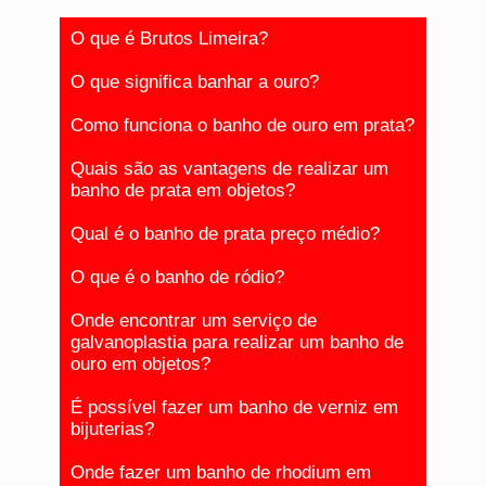
O que é Brutos Limeira?
O que significa banhar a ouro?
Como funciona o banho de ouro em prata?
Quais são as vantagens de realizar um
banho de prata em objetos?
Qual é o banho de prata preço médio?
O que é o banho de ródio?
Onde encontrar um serviço de
galvanoplastia para realizar um banho de
ouro em objetos?
É possível fazer um banho de verniz em
bijuterias?
Onde fazer um banho de rhodium em