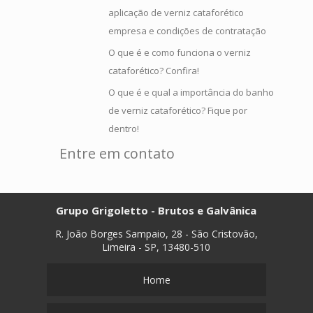
aplicação de verniz cataforético
empresa e condições de contratação
O que é e como funciona o verniz
cataforético? Confira!
O que é e qual a importância do banho
de verniz cataforético? Fique por
dentro!
Entre em contato
Grupo Grigoletto - Brutos e Galvânica
R. João Borges Sampaio, 28 - São Cristovão,
Limeira - SP, 13480-510
Home