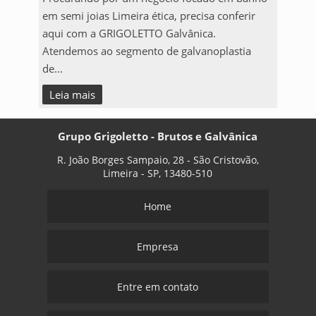
em semi joias Limeira ética, precisa conferir
aqui com a GRIGOLETTO Galvânica.
Atendemos ao segmento de galvanoplastia
de...
Leia mais
Grupo Grigoletto - Brutos e Galvânica
R. João Borges Sampaio, 28 - São Cristovão,
Limeira - SP, 13480-510
Home
Empresa
Entre em contato