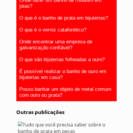
Onde fazer um banho de rhodium em
joias?
O que é o banho de prata em bijuterias?
O que é o verniz cataforético?
Onde encontrar uma empresa de
galvanização confiável?
O que são bijuterias folheadas a ouro?
É possível realizar o banho de ouro em
bijuterias em casa?
Posso banhar um objeto de metal comum
com ouro ou prata?
Outras publicações