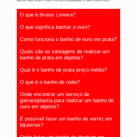
O que é Brutos Limeira?
O que significa banhar a ouro?
Como funciona o banho de ouro em prata?
Quais são as vantagens de realizar um
banho de prata em objetos?
Qual é o banho de prata preço médio?
O que é o banho de ródio?
Onde encontrar um serviço de
galvanoplastia para realizar um banho de
ouro em objetos?
É possível fazer um banho de verniz em
bijuterias?