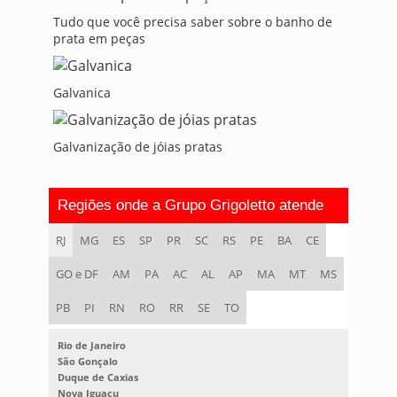
Tudo que você precisa saber sobre o banho de
prata em peças
Galvanica
Galvanização de jóias pratas
Regiões onde a Grupo Grigoletto atende
RJ
MG
ES
SP
PR
SC
RS
PE
BA
CE
GO e DF
AM
PA
AC
AL
AP
MA
MT
MS
PB
PI
RN
RO
RR
SE
TO
Rio de Janeiro
São Gonçalo
Duque de Caxias
Nova Iguaçu