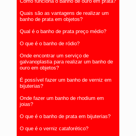
Como funciona o banho de ouro em prata?
Quais são as vantagens de realizar um
banho de prata em objetos?
Qual é o banho de prata preço médio?
O que é o banho de ródio?
Onde encontrar um serviço de
galvanoplastia para realizar um banho de
ouro em objetos?
É possível fazer um banho de verniz em
bijuterias?
Onde fazer um banho de rhodium em
joias?
O que é o banho de prata em bijuterias?
O que é o verniz cataforético?