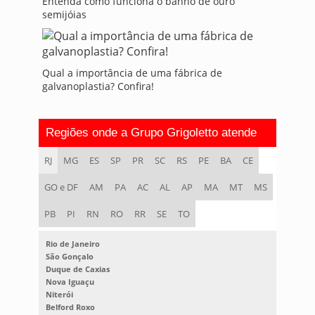
Entenda como funciona o banho de ouro
semijóias
Qual a importância de uma fábrica de
galvanoplastia? Confira!
Regiões onde a Grupo Grigoletto atende
RJ
MG
ES
SP
PR
SC
RS
PE
BA
CE
GO e DF
AM
PA
AC
AL
AP
MA
MT
MS
PB
PI
RN
RO
RR
SE
TO
Rio de Janeiro
São Gonçalo
Duque de Caxias
Nova Iguaçu
Niterói
Belford Roxo