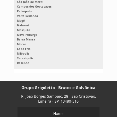
São João de Meriti
Campos dos Goytacazes
Petrópolis
Volta Redonda
Magé
Itaboraí
Mesquita
Nova Friburgo
Barra Mansa
Macaé
Cabo Frio
Nilópolis
Teresópolis
Resende
Grupo Grigoletto - Brutos e Galvânica
R. João Borges Sampaio, 28 - São Cristovão,
Limeira - SP, 13480-510
Home