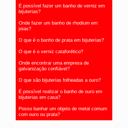
É possível fazer um banho de verniz em
bijuterias?
Onde fazer um banho de rhodium em
joias?
O que é o banho de prata em bijuterias?
O que é o verniz cataforético?
Onde encontrar uma empresa de
galvanização confiável?
O que são bijuterias folheadas a ouro?
É possível realizar o banho de ouro em
bijuterias em casa?
Posso banhar um objeto de metal comum
com ouro ou prata?