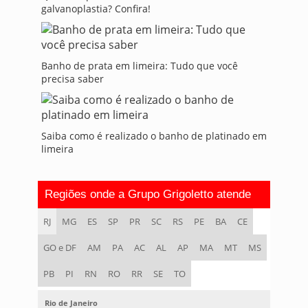
galvanoplastia? Confira!
Banho de prata em limeira: Tudo que você
precisa saber
Saiba como é realizado o banho de platinado em
limeira
Regiões onde a Grupo Grigoletto atende
RJ
MG
ES
SP
PR
SC
RS
PE
BA
CE
GO e DF
AM
PA
AC
AL
AP
MA
MT
MS
PB
PI
RN
RO
RR
SE
TO
Rio de Janeiro