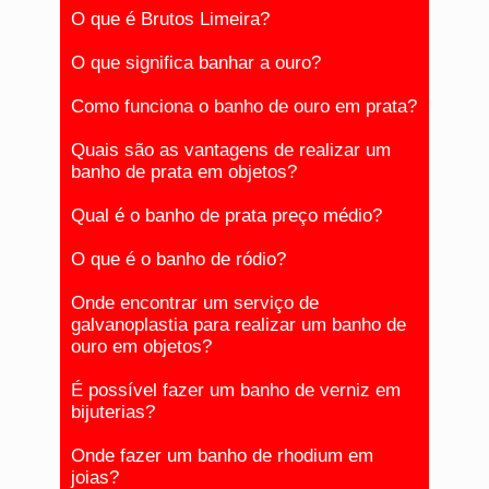
O que é Brutos Limeira?
O que significa banhar a ouro?
Como funciona o banho de ouro em prata?
Quais são as vantagens de realizar um
banho de prata em objetos?
Qual é o banho de prata preço médio?
O que é o banho de ródio?
Onde encontrar um serviço de
galvanoplastia para realizar um banho de
ouro em objetos?
É possível fazer um banho de verniz em
bijuterias?
Onde fazer um banho de rhodium em
joias?