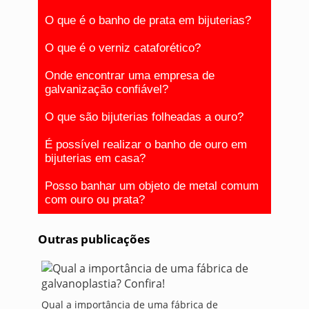
O que é o banho de prata em bijuterias?
O que é o verniz cataforético?
Onde encontrar uma empresa de
galvanização confiável?
O que são bijuterias folheadas a ouro?
É possível realizar o banho de ouro em
bijuterias em casa?
Posso banhar um objeto de metal comum
com ouro ou prata?
Outras publicações
Qual a importância de uma fábrica de