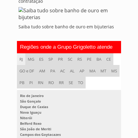
contratação
Saiba tudo sobre banho de ouro em bijuterias
Regiões onde a Grupo Grigoletto atende
RJ
MG
ES
SP
PR
SC
RS
PE
BA
CE
GO e DF
AM
PA
AC
AL
AP
MA
MT
MS
PB
PI
RN
RO
RR
SE
TO
Rio de Janeiro
São Gonçalo
Duque de Caxias
Nova Iguaçu
Niterói
Belford Roxo
São João de Meriti
Campos dos Goytacazes