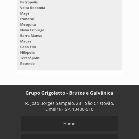
Petrópolis
Volta Redonda
Magé
Itaboraí
Mesquita
Nova Friburgo
Barra Mansa
Macaé
Cabo Frio
Nilópolis
Teresópolis
Resende
Grupo Grigoletto - Brutos e Galvânica
R. João Borges Sampaio, 28 - São Cristovão,
Limeira - SP, 13480-510
Home