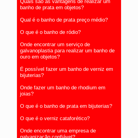
Quais são as vantagens de realizar um
banho de prata em objetos?
Qual é o banho de prata preço médio?
O que é o banho de ródio?
Onde encontrar um serviço de
galvanoplastia para realizar um banho de
ouro em objetos?
É possível fazer um banho de verniz em
bijuterias?
Onde fazer um banho de rhodium em
joias?
O que é o banho de prata em bijuterias?
O que é o verniz cataforético?
Onde encontrar uma empresa de
galvanização confiável?