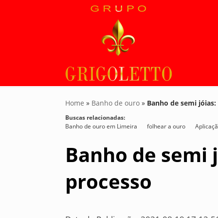
Home
»
Banho de ouro
»
Banho de semi jóias:
Buscas relacionadas:
Banho de ouro em Limeira
folhear a ouro
Aplicaçã
Banho de semi j
processo