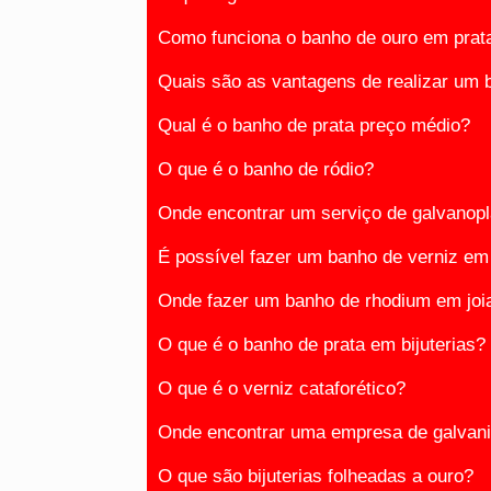
Como funciona o banho de ouro em prat
Quais são as vantagens de realizar um 
Qual é o banho de prata preço médio?
O que é o banho de ródio?
Onde encontrar um serviço de galvanopl
É possível fazer um banho de verniz em 
Onde fazer um banho de rhodium em joi
O que é o banho de prata em bijuterias?
O que é o verniz cataforético?
Onde encontrar uma empresa de galvani
O que são bijuterias folheadas a ouro?