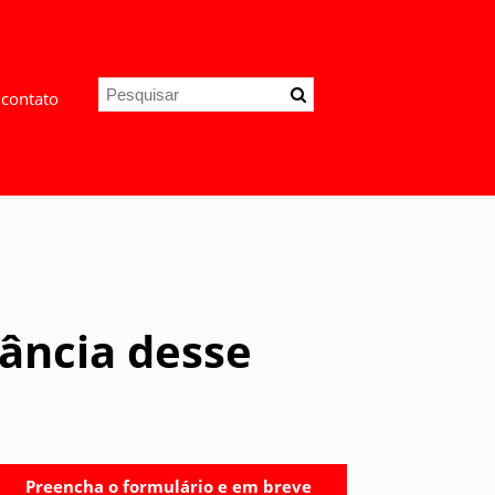
 contato
tância desse
Preencha o formulário e em breve