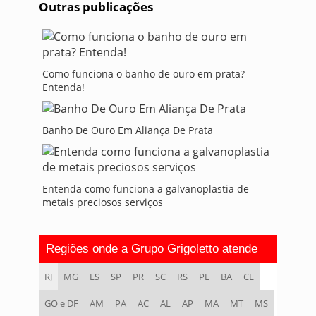
Outras publicações
Como funciona o banho de ouro em prata?
Entenda!
Banho De Ouro Em Aliança De Prata
Entenda como funciona a galvanoplastia de
metais preciosos serviços
Regiões onde a Grupo Grigoletto atende
RJ
MG
ES
SP
PR
SC
RS
PE
BA
CE
GO e DF
AM
PA
AC
AL
AP
MA
MT
MS