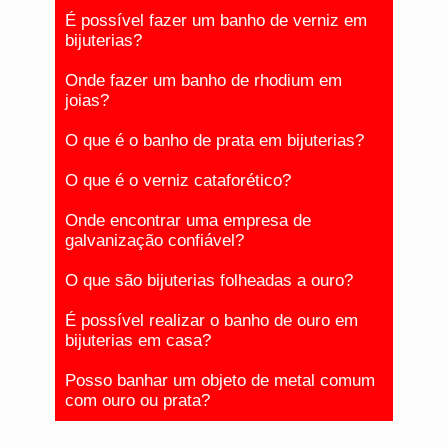
É possível fazer um banho de verniz em
bijuterias?
Onde fazer um banho de rhodium em
joias?
O que é o banho de prata em bijuterias?
O que é o verniz cataforético?
Onde encontrar uma empresa de
galvanização confiável?
O que são bijuterias folheadas a ouro?
É possível realizar o banho de ouro em
bijuterias em casa?
Posso banhar um objeto de metal comum
com ouro ou prata?