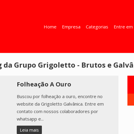
Home
Empresa
Categorias
Entre em 
g da Grupo Grigoletto - Brutos e Galvâ
Folheação A Ouro
Buscou por folheação a ouro, encontre no
website da Grigoletto Galvânica. Entre em
contato com nossos colaboradores por
whatsapp e...
Leia mais