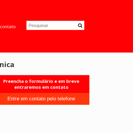
contato
nica
Preencha o formulário e em breve
entraremos em contato
Entre em contato pelo telefone